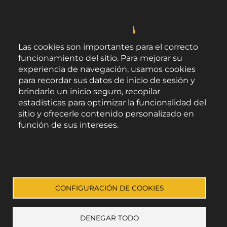
Las cookies son importantes para el correcto
funcionamiento del sitio. Para mejorar su
experiencia de navegación, usamos cookies
para recordar sus datos de inicio de sesión y
brindarle un inicio seguro, recopilar
estadísticas para optimizar la funcionalidad del
sitio y ofrecerle contenido personalizado en
función de sus intereses.
Área de Promoción Agroalimentaria
Política de Privacidad
Palacio Provincial.
C/ Navarro Rodrigo, 17.
Documentación de cookies
CP 04001. Almería.
Aviso legal
-
Política de privacidad
-
Accesibilidad
CONFIGURACIÓN DE COOKIES
DENEGAR TODO