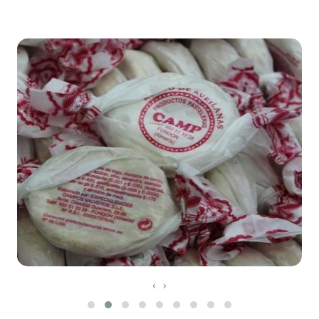
Leaflet
©
OpenStreetMap
contributors
‹
›