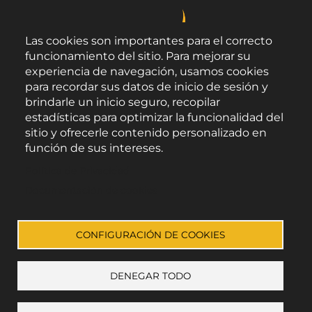
Las cookies son importantes para el correcto
funcionamiento del sitio. Para mejorar su
experiencia de navegación, usamos cookies
para recordar sus datos de inicio de sesión y
brindarle un inicio seguro, recopilar
estadísticas para optimizar la funcionalidad del
sitio y ofrecerle contenido personalizado en
función de sus intereses.
Área de Promoción Agroalimentaria
Política de Privacidad
Palacio Provincial.
C/ Navarro Rodrigo, 17.
Documentación de cookies
CP 04001. Almería.
Aviso legal
-
Política de privacidad
-
Accesibilidad
CONFIGURACIÓN DE COOKIES
DENEGAR TODO
Enlace a Facebook
Enlace a Instagram
Enlace a Youtube Channel
Enlace a X (Twitter)