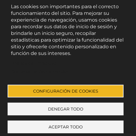
Las cookies son importantes para el correcto
funcionamiento del sitio. Para mejorar su
experiencia de navegación, usamos cookies
para recordar sus datos de inicio de sesión y
brindarle un inicio seguro, recopilar
estadísticas para optimizar la funcionalidad del
sitio y ofrecerle contenido personalizado en
función de sus intereses.
Área de Promoción Agroalimentaria
Política de Privacidad
Palacio Provincial.
C/ Navarro Rodrigo, 17.
Documentación de cookies
CP 04001. Almería.
Aviso legal
-
Política de privacidad
-
Accesibilidad
CONFIGURACIÓN DE COOKIES
DENEGAR TODO
Enlace a Facebook
Enlace a Instagram
Enlace a Youtube Channel
Enlace a X (Twitter)
ACEPTAR TODO
+ mostrar preferencias