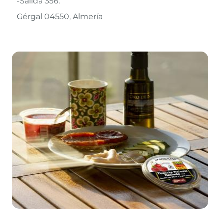
-Salida 356.
Gérgal 04550
Almería
Leaflet
©
OpenStreetMap
contributors