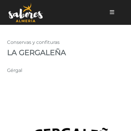
Pasar al contenido principal
LA GERGALEÑA
Conservas y confituras
LA GERGALEÑA
Gérgal