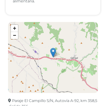
alimentaria.
+
−
Paraje El Campillo S/N, Autovía A-92, km 358,5