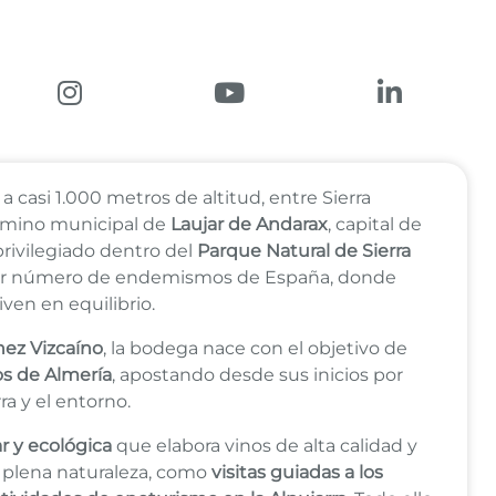
X (Twitter)
Enlace a Instagram
Enlace a Youtube Channel
Enlace a L
 casi 1.000 metros de altitud, entre Sierra
término municipal de
Laujar de Andarax
, capital de
privilegiado dentro del
Parque Natural de Sierra
ayor número de endemismos de España, donde
iven en equilibrio.
hez Vizcaíno
, la bodega nace con el objetivo de
os de Almería
, apostando desde sus inicios por
ra y el entorno.
r y ecológica
que elabora vinos de alta calidad y
plena naturaleza, como
visitas guiadas a los