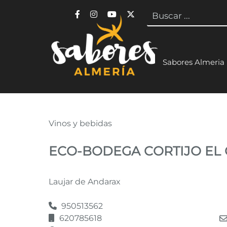
Buscar
Enlace a Facebook
Enlace a Instagram
Enlace a Youtube Channel
Enlace a X (Twitter)
Sabores Almeria
Eco-Bodega Corti
Vinos y bebidas
ECO-BODEGA CORTIJO EL
Laujar de Andarax
950513562
620785618