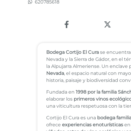
620785618
Enlace a Facebook
Enlace a 
Bodega Cortijo El Cura
se encuentra a
Nevada y la Sierra de Gádor, en el 
la Alpujarra Almeriense. Un enclave 
Nevada
, el espacio natural con m
historia, paisaje y biodiversidad conv
Fundada en
1998 por la familia Sánc
elaborar los
primeros vinos ecológic
una viticultura respetuosa con la tier
Cortijo El Cura es una
bodega familia
ofrece
experiencias enoturísticas
en 