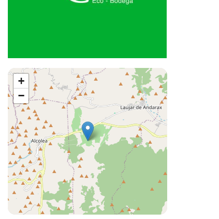
inkedIn
+
−
Leaflet
©
OpenStreetMap
contributors