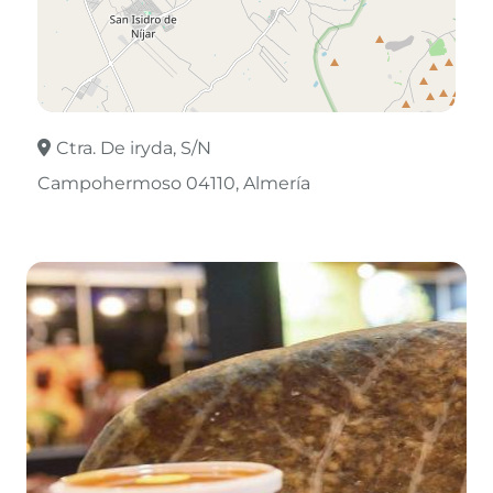
Ctra. De iryda, S/N
Campohermoso 04110
Almería
Leaflet
©
OpenStreetMap
contributors