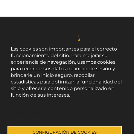
Las cookies son importantes para el correcto
funcionamiento del sitio. Para mejorar su
experiencia de navegación, usamos cookies
para recordar sus datos de inicio de sesión y
brindarle un inicio seguro, recopilar
estadísticas para optimizar la funcionalidad del
sitio y ofrecerle contenido personalizado en
función de sus intereses.
Área de Promoción Agroalimentaria
Política de Privacidad
Palacio Provincial.
C/ Navarro Rodrigo, 17.
Documentación de cookies
CP 04001. Almería.
Aviso legal
-
Política de privacidad
-
Accesibilidad
CONFIGURACIÓN DE COOKIES