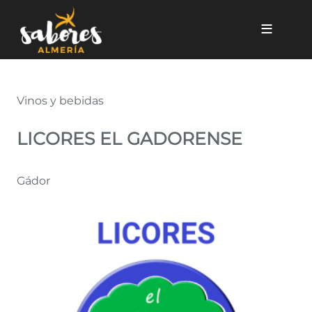
Pasar al contenido principal
Licores El Gadorense
Vinos y bebidas
LICORES EL GADORENSE
Gádor