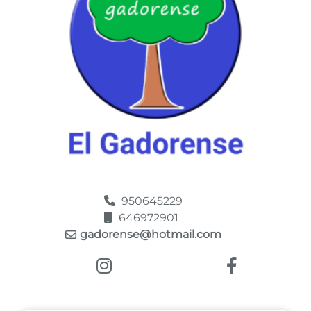
950645229
646972901
gadorense@hotmail.com
Enlace a Instagram
Enlace a Fac