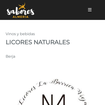
Pasar al contenido principal
LICORES NATURALES
Vinos y bebidas
LICORES NATURALES
Berja