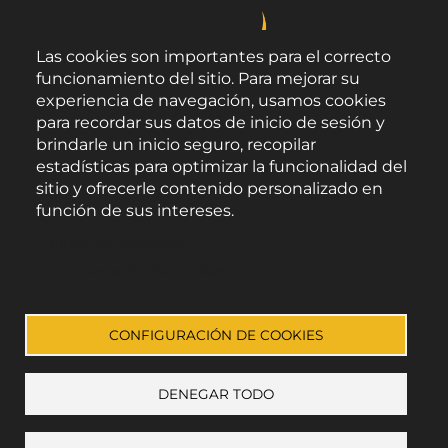
Las cookies son importantes para el correcto
funcionamiento del sitio. Para mejorar su
experiencia de navegación, usamos cookies
para recordar sus datos de inicio de sesión y
brindarle un inicio seguro, recopilar
estadísticas para optimizar la funcionalidad del
sitio y ofrecerle contenido personalizado en
función de sus intereses.
Área de Promoción Agroalimentaria
Política de Privacidad
Palacio Provincial.
C/ Navarro Rodrigo, 17.
Documentación de cookies
CP 04001. Almería.
Aviso legal
-
Política de privacidad
-
Accesibilidad
CONFIGURACIÓN DE COOKIES
DENEGAR TODO
Enlace a Facebook
Enlace a Instagram
Enlace a Youtube Channel
Enlace a X (Twitter)