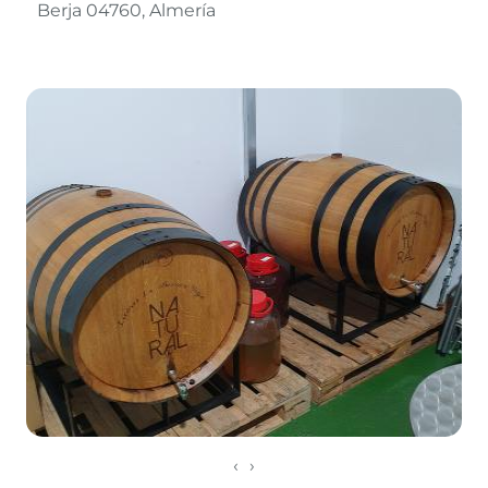
Berja 04760
Almería
Leaflet
©
OpenStreetMap
contributors
‹
›