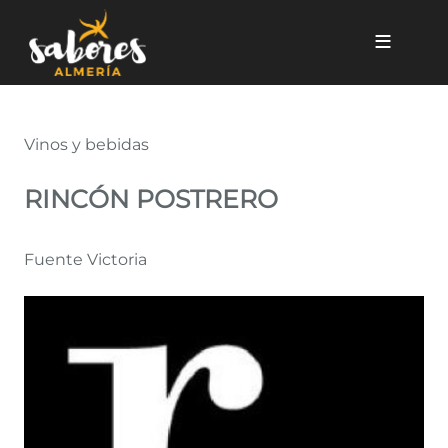
Pasar al contenido principal
Rincón Postrero
Vinos y bebidas
RINCÓN POSTRERO
Fuente Victoria