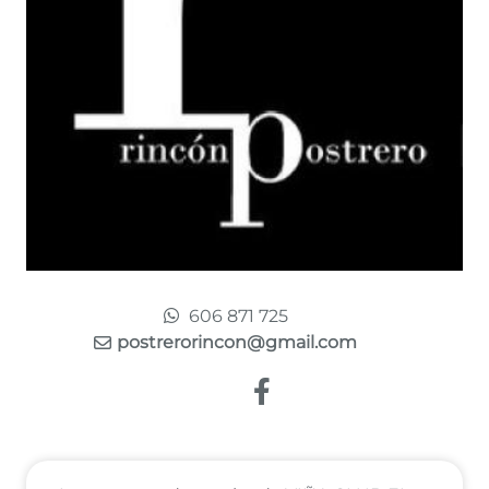
606 871 725
postrerorincon@gmail.com
Enlace a Facebook