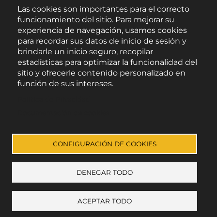
Las cookies son importantes para el correcto
funcionamiento del sitio. Para mejorar su
experiencia de navegación, usamos cookies
para recordar sus datos de inicio de sesión y
brindarle un inicio seguro, recopilar
estadísticas para optimizar la funcionalidad del
sitio y ofrecerle contenido personalizado en
función de sus intereses.
Área de Promoción Agroalimentaria
Política de Privacidad
Palacio Provincial.
C/ Navarro Rodrigo, 17.
Documentación de cookies
CP 04001. Almería.
Aviso legal
-
Política de privacidad
-
Accesibilidad
CONFIGURACIÓN DE COOKIES
DENEGAR TODO
Enlace a Facebook
Enlace a Instagram
Enlace a Youtube Channel
Enlace a X (Twitter)
ACEPTAR TODO
+ mostrar preferencias