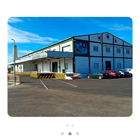
Leaflet
©
OpenStreetMap
contributors
‹
›