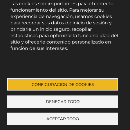
Las cookies son importantes para el correcto
funcionamiento del sitio. Para mejorar su
experiencia de navegación, usamos cookies
para recordar sus datos de inicio de sesión y
brindarle un inicio seguro, recopilar
estadísticas para optimizar la funcionalidad del
sitio y ofrecerle contenido personalizado en
función de sus intereses.
Área de Promoción Agroalimentaria
Política de Privacidad
Palacio Provincial.
C/ Navarro Rodrigo, 17.
Documentación de cookies
CP 04001. Almería.
Aviso legal
-
Política de privacidad
-
Accesibilidad
CONFIGURACIÓN DE COOKIES
DENEGAR TODO
Enlace a Facebook
Enlace a Instagram
Enlace a Youtube Channel
Enlace a X (Twitter)
ACEPTAR TODO
+ mostrar preferencias