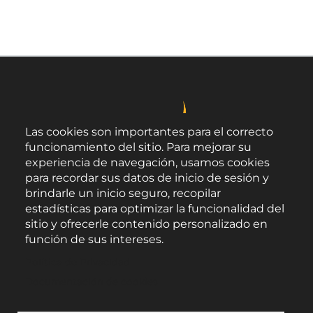
Las cookies son importantes para el correcto
funcionamiento del sitio. Para mejorar su
experiencia de navegación, usamos cookies
para recordar sus datos de inicio de sesión y
brindarle un inicio seguro, recopilar
estadísticas para optimizar la funcionalidad del
sitio y ofrecerle contenido personalizado en
función de sus intereses.
Área de Promoción Agroalimentaria
Política de Privacidad
Palacio Provincial.
C/ Navarro Rodrigo, 17.
Documentación de cookies
CP 04001. Almería.
Aviso legal
-
Política de privacidad
-