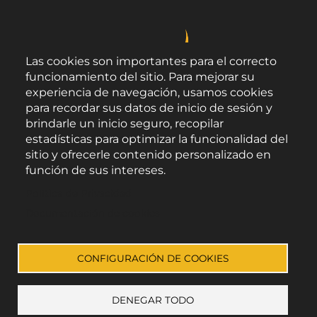
Las cookies son importantes para el correcto
funcionamiento del sitio. Para mejorar su
experiencia de navegación, usamos cookies
para recordar sus datos de inicio de sesión y
brindarle un inicio seguro, recopilar
estadísticas para optimizar la funcionalidad del
sitio y ofrecerle contenido personalizado en
función de sus intereses.
Área de Promoción Agroalimentaria
Política de Privacidad
Palacio Provincial.
C/ Navarro Rodrigo, 17.
Documentación de cookies
CP 04001. Almería.
Aviso legal
-
Política de privacidad
-
Accesibilidad
CONFIGURACIÓN DE COOKIES
DENEGAR TODO
Enlace a Facebook
Enlace a Instagram
Enlace a Youtube Channel
Enlace a X (Twitter)