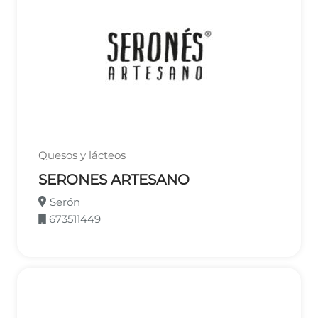
Quesos y lácteos
SERONES ARTESANO
Serón
673511449