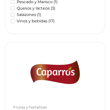
Pescado y Marisco (1)
Quesos y lácteos (3)
Salazones (1)
Vinos y bebidas (17)
Frutas y hortalizas