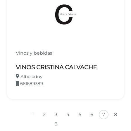
Vinos y bebidas
VINOS CRISTINA CALVACHE
Alboloduy
661689389
Paginación
Primera página
Página anterior
1
2
3
4
5
6
7
8
Siguiente página
Última página
9