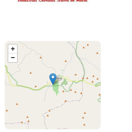
+
−
Leaflet
©
OpenStreetMap
contributors