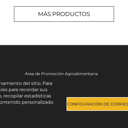
MÁS PRODUCTOS
Área de Promoción Agroalimentaria
Palacio Provincial.
namiento del sitio. Para
C/ Navarro Rodrigo, 17.
ies para recordar sus
CP 04001. Almería.
, recopilar estadísticas
Aviso legal
-
Política de privacidad
-
Accesibilidad
e contenido personalizado
CONFIGURACIÓN DE COOKIE