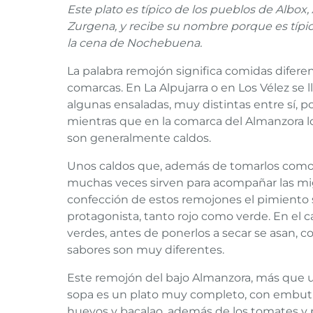
Este plato es típico de los pueblos de Albox,
Zurgena, y recibe su nombre porque es típi
la cena de Nochebuena.
La palabra remojón significa comidas difere
comarcas. En La Alpujarra o en Los Vélez se l
algunas ensaladas, muy distintas entre sí, po
mientras que en la comarca del Almanzora 
son generalmente caldos.
Unos caldos que, además de tomarlos como
muchas veces sirven para acompañar las mig
confección de estos remojones el pimiento 
protagonista, tanto rojo como verde. En el c
verdes, antes de ponerlos a secar se asan, co
sabores son muy diferentes.
Este remojón del bajo Almanzora, más que 
sopa es un plato muy completo, con embuti
huevos y bacalao, además de los tomates y