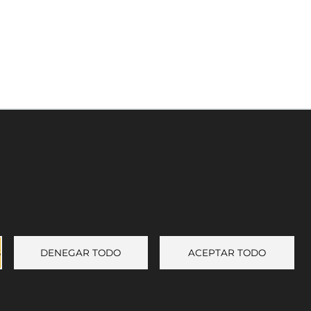
Enlace a Facebook
Enlace a Instagram
Enlace a Youtube Channel
Enlace a X (Twitter)
S
DENEGAR TODO
ACEPTAR TODO
+ mostrar preferencias