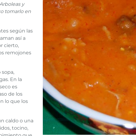
 Arboleas y
co tomarlo en
ntes según las
laman así a
r cierto,
los remojones
 sopa,
as. En la
seco es
aso de los
n lo que los
un caldo o una
dos, tocino,
 pimiento que