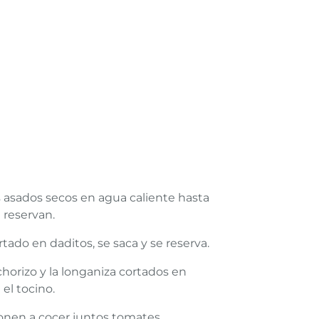
s asados secos en agua caliente hasta
 reservan.
ortado en daditos, se saca y se reserva.
 chorizo y la longaniza cortados en
 el tocino.
onen a cocer juntos tomates,