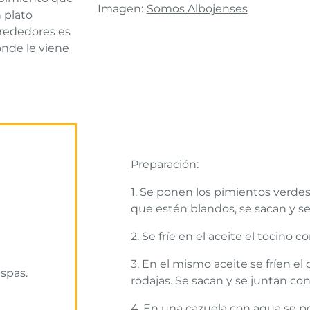
Imagen:
Somos Albojenses
n plato
lrededores es
onde le viene
Preparación:
1. Se ponen los pimientos verde
que estén blandos, se sacan y se
2. Se fríe en el aceite el tocino c
3. En el mismo aceite se fríen el
aspas.
rodajas. Se sacan y se juntan con
4. En una cazuela con agua se p