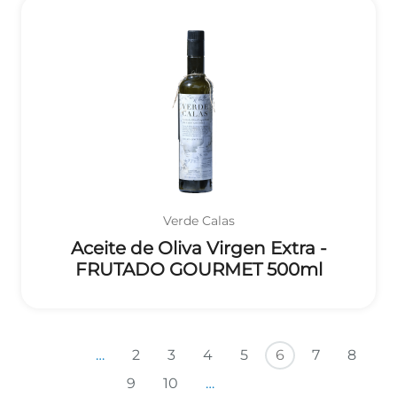
Verde Calas
Aceite de Oliva Virgen Extra -
FRUTADO GOURMET 500ml
Paginación
Primera página
Página anterior
…
2
3
4
5
6
7
8
Siguiente página
Última página
9
10
…