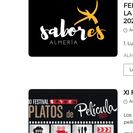
FE
LA
20
A
1. L
ALM
L
XI
A
Los
pelí