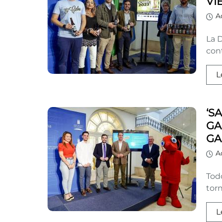
VI
A
La D
cont
L
‘S
GA
GA
A
Tod
torn
L