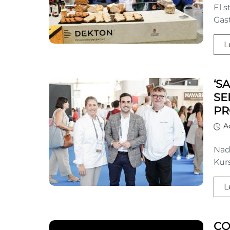
El s
Gast
L
‘S
SE
PR
A
Nad
Kurs
L
CO