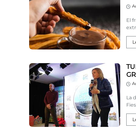
A
El 
ext
L
TU
GR
A
La 
Fies
L