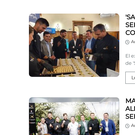
'S
SE
CO
A
El e
de '
L
MA
AL
SE
A