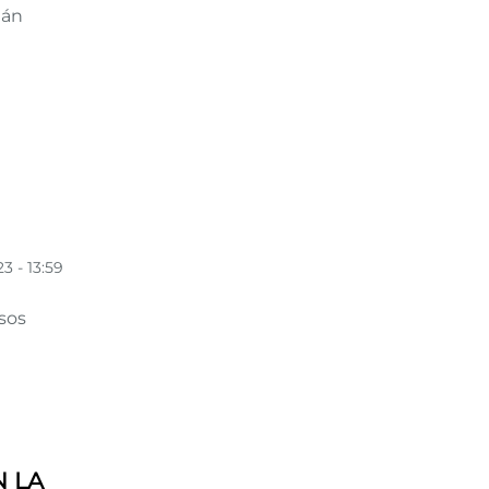
ián
3 - 13:59
sos
N LA