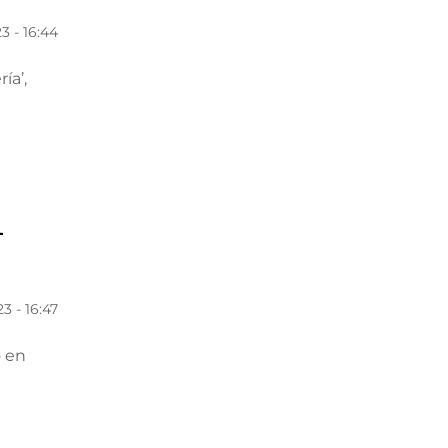
3 - 16:44
ía’,
L
3 - 16:47
o en