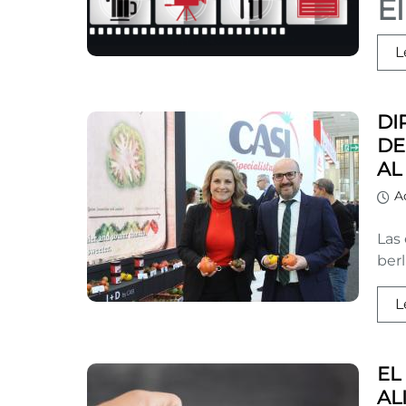
El
L
DI
DE
AL
A
Las
ber
L
EL
AL