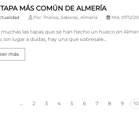
 TAPA MÁS COMÚN DE ALMERÍA
ctualidad
Por: Prensa_Sabores_Almería
Mié, 07/12/202
 muchas las tapas que se han hecho un hueco en Almerí
, sin lugar a dudas, hay una que sobresale...
eer más
Primera página
Página anterior
…
2
3
4
5
6
7
8
9
10