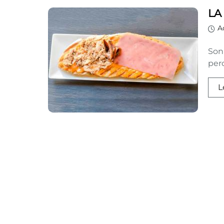
LA
A
Son
pero
L
Paginación